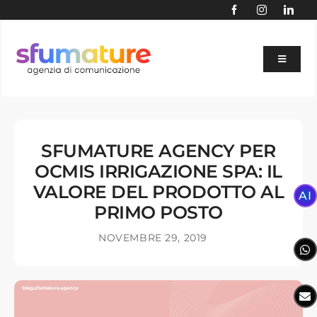
Skip
to
content
Toggle
Navigat
BLOG
AI
SFUMATURE AGENCY PER
SERVIZI
OCMIS IRRIGAZIONE SPA: IL
AGENZIA
VALORE DEL PRODOTTO AL
AI
PRIMO POSTO
PORTFOLIO
NOVEMBRE 29, 2019
SETTORI
SITE AUDIT GRATUITO
CONTATTACI