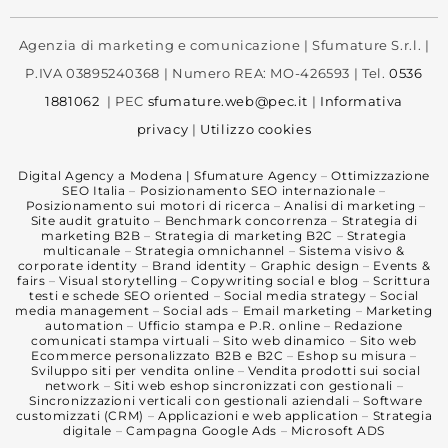
Agenzia di marketing e comunicazione | Sfumature S.r.l. |
P.IVA 03895240368 | Numero REA: MO-426593 | Tel.
0536
1881062
| PEC
sfumature.web@pec.it
|
Informativa
privacy
|
Utilizzo cookies
Digital Agency a Modena | Sfumature Agency
–
Ottimizzazione
SEO Italia
–
Posizionamento SEO internazionale
–
Posizionamento sui motori di ricerca
–
Analisi di marketing
–
Site audit gratuito
–
Benchmark concorrenza
–
Strategia di
marketing B2B
–
Strategia di marketing B2C
–
Strategia
multicanale
–
Strategia omnichannel
–
Sistema visivo &
corporate identity
–
Brand identity
–
Graphic design
–
Events &
fairs
–
Visual storytelling
–
Copywriting social e blog
–
Scrittura
testi e schede SEO oriented
–
Social media strategy
–
Social
media management
–
Social ads
–
Email marketing
–
Marketing
automation
–
Ufficio stampa e P.R. online
–
Redazione
comunicati stampa virtuali
–
Sito web dinamico
–
Sito web
Ecommerce personalizzato B2B e B2C
–
Eshop su misura
–
Sviluppo siti per vendita online
–
Vendita prodotti sui social
network
–
Siti web eshop sincronizzati con gestionali
–
Sincronizzazioni verticali con gestionali aziendali
–
Software
customizzati (CRM)
–
Applicazioni e web application
–
Strategia
digitale
–
Campagna Google Ads
–
Microsoft ADS