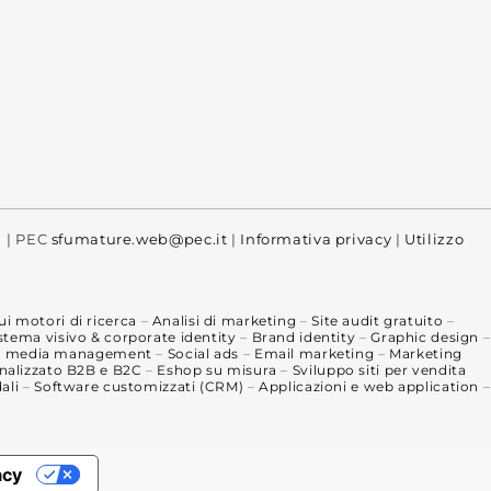
| PEC
sfumature.web@pec.it
|
Informativa privacy
|
Utilizzo
i motori di ricerca
–
Analisi di marketing
–
Site audit gratuito
–
stema visivo & corporate identity
–
Brand identity
–
Graphic design
–
al media management
–
Social ads
–
Email marketing
–
Marketing
alizzato B2B e B2C
–
Eshop su misura
–
Sviluppo siti per vendita
ali
–
Software customizzati (CRM)
–
Applicazioni e web application
–
acy