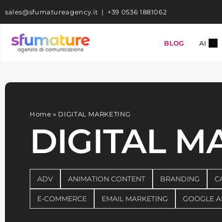
Skip
sales@sfumatureagency.it
|
+39 0536 1881062
to
content
BLOG
AI
Home
»
DIGITAL MARKETING
DIGITAL M
ADV
ANIMATION CONTENT
BRANDING
C
E-COMMERCE
EMAIL MARKETING
GOOGLE A