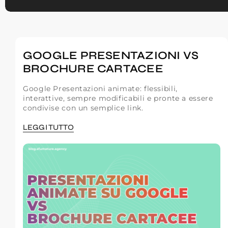
GOOGLE PRESENTAZIONI VS
BROCHURE CARTACEE
Google Presentazioni animate: flessibili,
interattive, sempre modificabili e pronte a essere
condivise con un semplice link.
LEGGI TUTTO