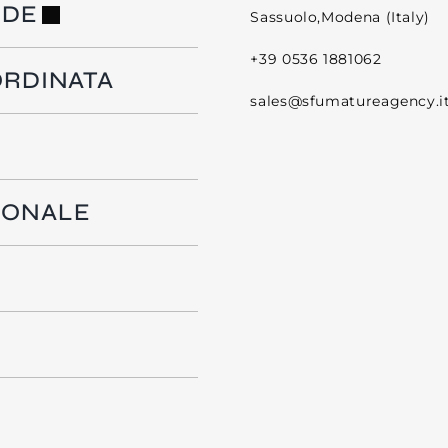
NDE
Sassuolo,Modena (Italy)
+39 0536 1881062
ORDINATA
sales@sfumatureagency.i
IONALE