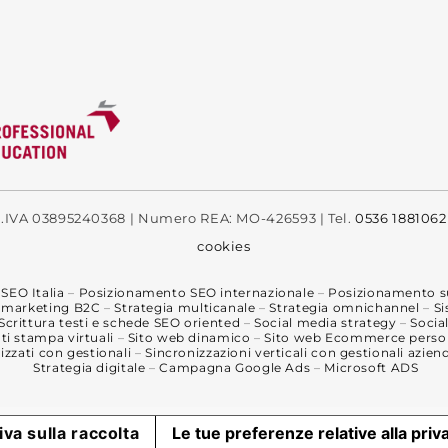
 P.IVA 03895240368 | Numero REA: MO-426593 | Tel.
0536 1881062
cookies
SEO Italia
–
Posizionamento SEO internazionale
–
Posizionamento su
i marketing B2C
–
Strategia multicanale
–
Strategia omnichannel
–
Si
Scrittura testi e schede SEO oriented
–
Social media strategy
–
Soci
i stampa virtuali
–
Sito web dinamico
–
Sito web Ecommerce person
izzati con gestionali
–
Sincronizzazioni verticali con gestionali aziend
Strategia digitale
–
Campagna Google Ads
–
Microsoft ADS
iva sulla raccolta
Le tue preferenze relative alla priv