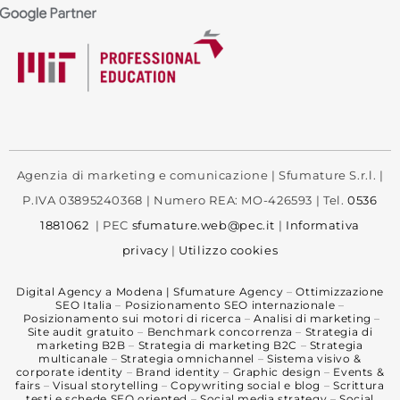
Agenzia di marketing e comunicazione | Sfumature S.r.l. |
P.IVA 03895240368 | Numero REA: MO-426593 | Tel.
0536
1881062
| PEC
sfumature.web@pec.it
|
Informativa
privacy
|
Utilizzo cookies
Digital Agency a Modena | Sfumature Agency
–
Ottimizzazione
SEO Italia
–
Posizionamento SEO internazionale
–
Posizionamento sui motori di ricerca
–
Analisi di marketing
–
Site audit gratuito
–
Benchmark concorrenza
–
Strategia di
marketing B2B
–
Strategia di marketing B2C
–
Strategia
multicanale
–
Strategia omnichannel
–
Sistema visivo &
corporate identity
–
Brand identity
–
Graphic design
–
Events &
fairs
–
Visual storytelling
–
Copywriting social e blog
–
Scrittura
testi e schede SEO oriented
–
Social media strategy
–
Social