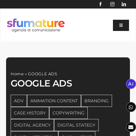
Skip
to
content
Toggle
Navigat
BLOG
AI
SERVIZI
Home
»
GOOGLE ADS
AGENZIA
GOOGLE ADS
AI
PORTFOLIO
ADV
ANIMATION CONTENT
BRANDING
SETTORI
CASE HISTORY
COPYWRITING
SITE AUDIT GRATUITO
DIGITAL AGENCY
DIGITAL STATEGY
CONTATTACI