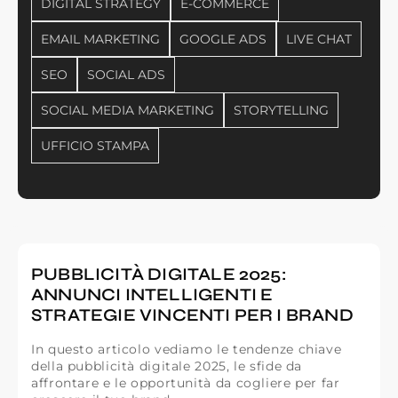
DIGITAL STRATEGY
E-COMMERCE
EMAIL MARKETING
GOOGLE ADS
LIVE CHAT
SEO
SOCIAL ADS
SOCIAL MEDIA MARKETING
STORYTELLING
UFFICIO STAMPA
PUBBLICITÀ DIGITALE 2025:
ANNUNCI INTELLIGENTI E
STRATEGIE VINCENTI PER I BRAND
In questo articolo vediamo le tendenze chiave
della pubblicità digitale 2025, le sfide da
affrontare e le opportunità da cogliere per far