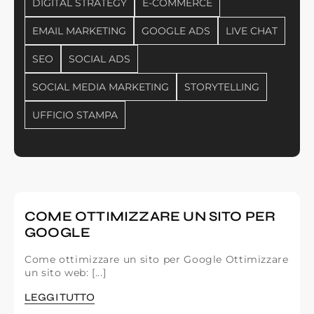
DIGITAL STRATEGY
E-COMMERCE
EMAIL MARKETING
GOOGLE ADS
LIVE CHAT
SEO
SOCIAL ADS
SOCIAL MEDIA MARKETING
STORYTELLING
UFFICIO STAMPA
COME OTTIMIZZARE UN SITO PER
GOOGLE
Come ottimizzare un sito per Google Ottimizzare
un sito web: [...]
LEGGI TUTTO