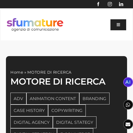
Skip
to
content
Toggle
Navigat
BLOG
AI
SERVIZI
Home
»
MOTORE DI RICERCA
AGENZIA
MOTORE DI RICERCA
AI
PORTFOLIO
ADV
ANIMATION CONTENT
BRANDING
SETTORI
CASE HISTORY
COPYWRITING
SITE AUDIT GRATUITO
DIGITAL AGENCY
DIGITAL STATEGY
CONTATTACI