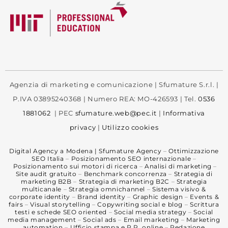
Agenzia di marketing e comunicazione | Sfumature S.r.l. |
P.IVA 03895240368 | Numero REA: MO-426593 | Tel.
0536
1881062
| PEC
sfumature.web@pec.it
|
Informativa
privacy
|
Utilizzo cookies
Digital Agency a Modena | Sfumature Agency
–
Ottimizzazione
SEO Italia
–
Posizionamento SEO internazionale
–
Posizionamento sui motori di ricerca
–
Analisi di marketing
–
Site audit gratuito
–
Benchmark concorrenza
–
Strategia di
marketing B2B
–
Strategia di marketing B2C
–
Strategia
multicanale
–
Strategia omnichannel
–
Sistema visivo &
corporate identity
–
Brand identity
–
Graphic design
–
Events &
fairs
–
Visual storytelling
–
Copywriting social e blog
–
Scrittura
testi e schede SEO oriented
–
Social media strategy
–
Social
media management
–
Social ads
–
Email marketing
–
Marketing
automation
–
Ufficio stampa e P.R. online
–
Redazione