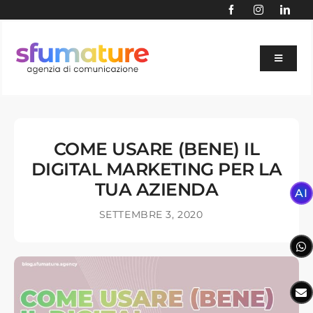
Skip
to
content
Toggle
Navigat
BLOG
AI
COME USARE (BENE) IL
SERVIZI
DIGITAL MARKETING PER LA
AGENZIA
TUA AZIENDA
AI
PORTFOLIO
SETTEMBRE 3, 2020
SETTORI
SITE AUDIT GRATUITO
CONTATTACI