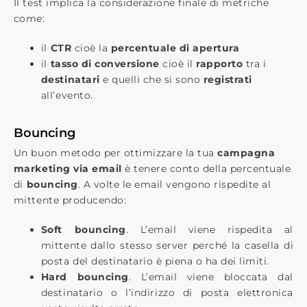
Il test implica la considerazione finale di metriche
come:
il
​CTR
​ cioè la ​
percentuale di apertura
il
​tasso di conversione
​ cioè il
​rapporto
tra i
destinatari​
e quelli che si sono
​registrati​
all’evento.
Bouncing
Un buon metodo per ottimizzare la tua
campagna
marketing via email
è tenere conto della percentuale
di
​bouncing
​. A volte le email vengono rispedite al
mittente producendo:
Soft bouncing​
. L’email viene ​rispedita al
mittente​ dallo stesso server perché la casella di
posta del destinatario è piena o ha dei limiti.
Hard bouncing​
. L’email viene ​bloccata​ dal
destinatario o l’indirizzo di posta elettronica