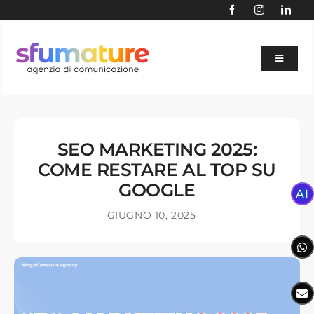
Skip
to
content
Toggle
Navigat
BLOG
AI
SEO MARKETING 2025:
SERVIZI
COME RESTARE AL TOP SU
AGENZIA
GOOGLE
AI
PORTFOLIO
GIUGNO 10, 2025
SETTORI
SITE AUDIT GRATUITO
CONTATTACI