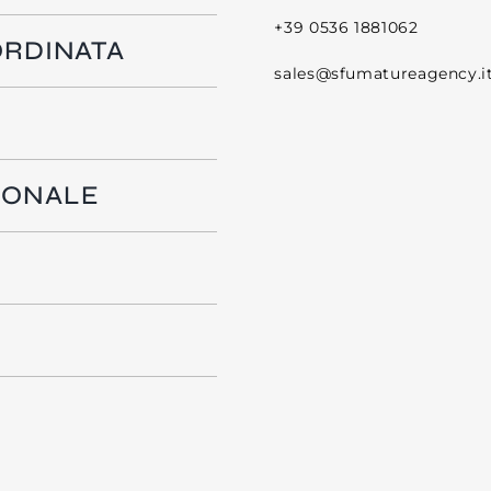
+39 0536 1881062
ORDINATA
sales@sfumatureagency.i
IONALE