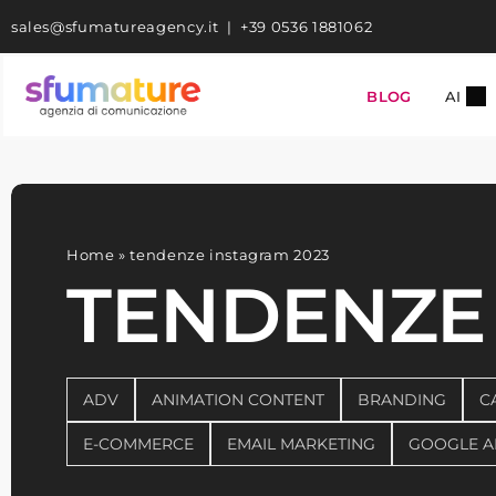
Skip
sales@sfumatureagency.it
|
+39 0536 1881062
to
content
BLOG
AI
Home
»
tendenze instagram 2023
TENDENZE 
ADV
ANIMATION CONTENT
BRANDING
C
E-COMMERCE
EMAIL MARKETING
GOOGLE A