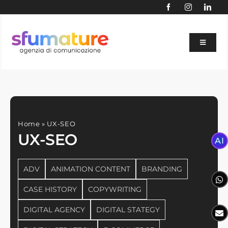
Skip
to
content
Toggle
Navigat
BLOG
AI
SERVIZI
Home
»
UX-SEO
AGENZIA
UX-SEO
AI
PORTFOLIO
ADV
ANIMATION CONTENT
BRANDING
SETTORI
CASE HISTORY
COPYWRITING
SITE AUDIT GRATUITO
DIGITAL AGENCY
DIGITAL STATEGY
CONTATTACI