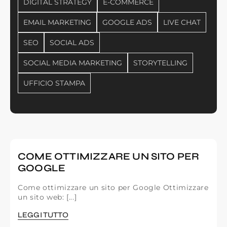
DIGITAL STRATEGY
E-COMMERCE
EMAIL MARKETING
GOOGLE ADS
LIVE CHAT
SEO
SOCIAL ADS
SOCIAL MEDIA MARKETING
STORYTELLING
UFFICIO STAMPA
COME OTTIMIZZARE UN SITO PER
GOOGLE
Come ottimizzare un sito per Google Ottimizzare
un sito web: [...]
LEGGI TUTTO