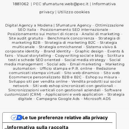
1881062
| PEC
sfumature.web@pec.it
|
Informativa
privacy
|
Utilizzo cookies
Digital Agency a Modena | Sfumature Agency
–
Ottimizzazione
SEO Italia
–
Posizionamento SEO internazionale
–
Posizionamento sui motori di ricerca
–
Analisi di marketing
–
Site audit gratuito
–
Benchmark concorrenza
–
Strategia di
marketing B2B
–
Strategia di marketing B2C
–
Strategia
multicanale
–
Strategia omnichannel
–
Sistema visivo &
corporate identity
–
Brand identity
–
Graphic design
–
Events &
fairs
–
Visual storytelling
–
Copywriting social e blog
–
Scrittura
testi e schede SEO oriented
–
Social media strategy
–
Social
media management
–
Social ads
–
Email marketing
–
Marketing
automation
–
Ufficio stampa e P.R. online
–
Redazione
comunicati stampa virtuali
–
Sito web dinamico
–
Sito web
Ecommerce personalizzato B2B e B2C
–
Eshop su misura
–
Sviluppo siti per vendita online
–
Vendita prodotti sui social
network
–
Siti web eshop sincronizzati con gestionali
–
Sincronizzazioni verticali con gestionali aziendali
–
Software
customizzati (CRM)
–
Applicazioni e web application
–
Strategia
digitale
–
Campagna Google Ads
–
Microsoft ADS
Le tue preferenze relative alla privacy
Informativa sulla raccolta